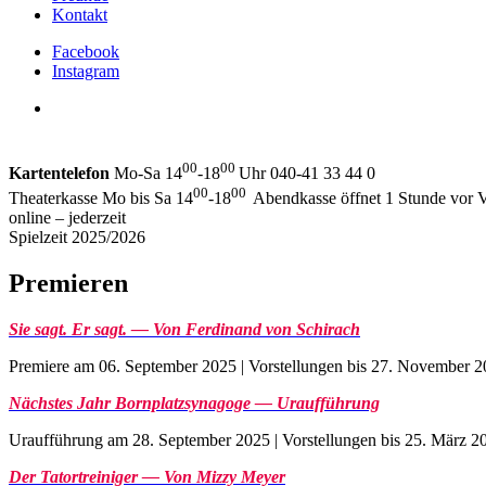
Kontakt
Facebook
Instagram
00
00
Kartentelefon
Mo-Sa 14
-18
Uhr 040-41 33 44 0
00
00
Theaterkasse Mo bis Sa 14
-18
Abendkasse öffnet 1 Stunde vor V
online – jederzeit
Spielzeit 2025/2026
Premieren
Sie sagt. Er sagt. — Von Ferdinand von Schirach
Premiere am 06. September 2025 | Vorstellungen bis 27. November 
Nächstes Jahr Bornplatzsynagoge — Uraufführung
Uraufführung am 28. September 2025 | Vorstellungen bis 25. März 2
Der Tatortreiniger — Von Mizzy Meyer