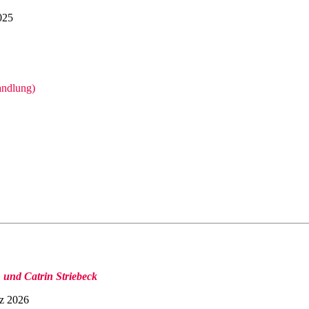
025
andlung)
 und Catrin Striebeck
rz 2026