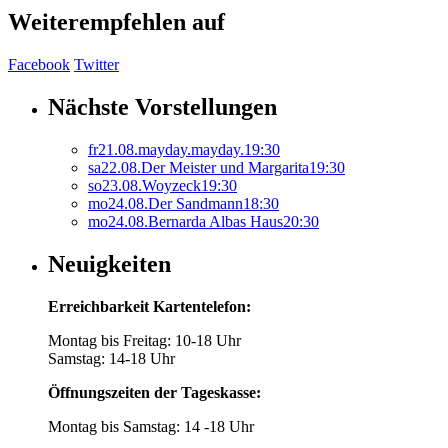
Weiterempfehlen auf
Facebook
Twitter
Nächste Vorstellungen
fr
21.
08.
mayday.mayday.
19:30
sa
22.
08.
Der Meister und Margarita
19:30
so
23.
08.
Woyzeck
19:30
mo
24.
08.
Der Sandmann
18:30
mo
24.
08.
Bernarda Albas Haus
20:30
Neuigkeiten
Erreichbarkeit Kartentelefon:
Montag bis Freitag: 10-18 Uhr
Samstag: 14-18 Uhr
Öffnungszeiten der Tageskasse:
Montag bis Samstag: 14 -18 Uhr