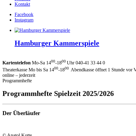
Kontakt
Facebook
Instagram
Hamburger Kammerspiele
00
00
Kartentelefon
Mo-Sa 14
-18
Uhr 040-41 33 44 0
00
00
Theaterkasse Mo bis Sa 14
-18
Abendkasse öffnet 1 Stunde vor V
online – jederzeit
Programmhefte
Programmhefte Spielzeit 2025/2026
Der Überläufer
© Anatol Kotte