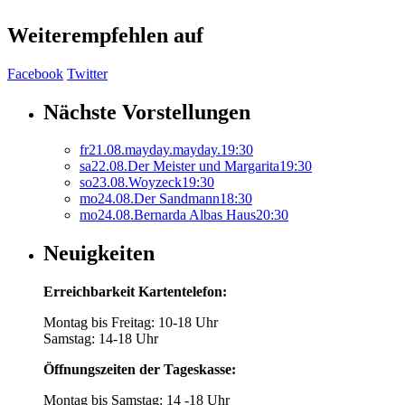
Weiterempfehlen auf
Facebook
Twitter
Nächste Vorstellungen
fr
21.
08.
mayday.mayday.
19:30
sa
22.
08.
Der Meister und Margarita
19:30
so
23.
08.
Woyzeck
19:30
mo
24.
08.
Der Sandmann
18:30
mo
24.
08.
Bernarda Albas Haus
20:30
Neuigkeiten
Erreichbarkeit Kartentelefon:
Montag bis Freitag: 10-18 Uhr
Samstag: 14-18 Uhr
Öffnungszeiten der Tageskasse:
Montag bis Samstag: 14 -18 Uhr