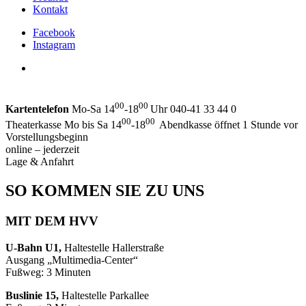
Kontakt
Facebook
Instagram
00
00
Kartentelefon
Mo-Sa 14
-18
Uhr 040-41 33 44 0
00
00
Theaterkasse Mo bis Sa 14
-18
Abendkasse öffnet 1 Stunde vor
Vorstellungsbeginn
online – jederzeit
Lage & Anfahrt
SO KOMMEN SIE ZU UNS
MIT DEM HVV
U-Bahn U1,
Haltestelle Hallerstraße
Ausgang „Multimedia-Center“
Fußweg: 3 Minuten
Buslinie 15,
Haltestelle Parkallee