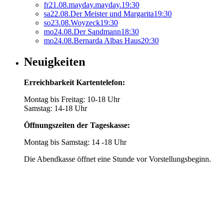
fr
21.
08.
mayday.mayday.
19:30
sa
22.
08.
Der Meister und Margarita
19:30
so
23.
08.
Woyzeck
19:30
mo
24.
08.
Der Sandmann
18:30
mo
24.
08.
Bernarda Albas Haus
20:30
Neuigkeiten
Erreichbarkeit Kartentelefon:
Montag bis Freitag: 10-18 Uhr
Samstag: 14-18 Uhr
Öffnungszeiten der Tageskasse:
Montag bis Samstag: 14 -18 Uhr
Die Abendkasse öffnet eine Stunde vor Vorstellungsbeginn.