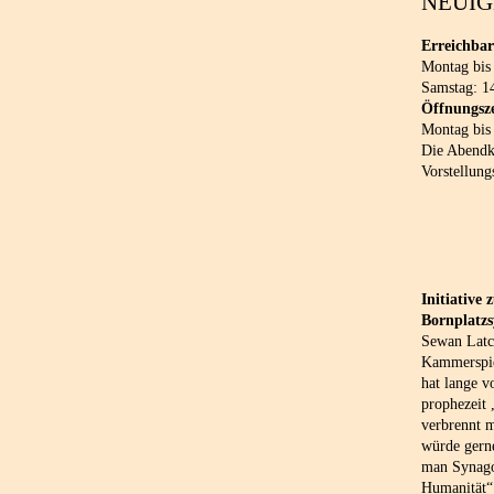
NEUIG
Erreichbar
Montag bis
Samstag: 1
Öffnungsze
Montag bis
Die Abendka
Vorstellung
Initiative
Bornplatz
Sewan Latch
Kammerspie
hat lange v
prophezeit
verbrennt 
würde gern
man Synago
Humanität“