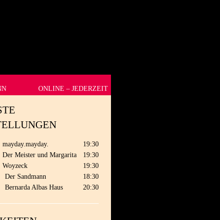
NN
ONLINE – JEDERZEIT
STE
TELLUNGEN
mayday.mayday.
19:30
Der Meister und Margarita
19:30
Woyzeck
19:30
.
Der Sandmann
18:30
.
Bernarda Albas Haus
20:30