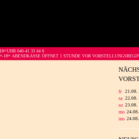
18
UHR 040-41 33 44 0
00
-18
ABENDKASSE ÖFFNET 1 STUNDE VOR VORSTELLUNGSBEGI
00
00
NÄCH
VORS
fr
21.
08.
sa
22.
08.
so
23.
08.
mo
24.
08
mo
24.
08