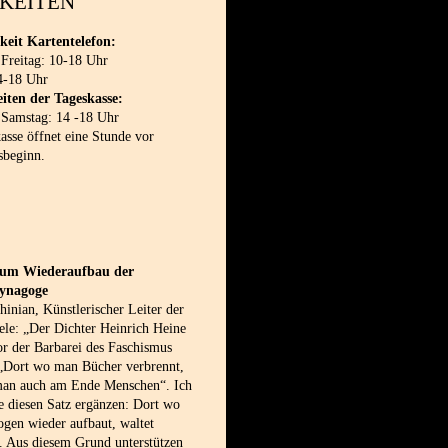
KEITEN
keit Kartentelefon:
 Freitag: 10-18 Uhr
4-18 Uhr
iten der Tageskasse:
 Samstag: 14 -18 Uhr
sse öffnet eine Stunde vor
sbeginn.
 zum Wiederaufbau der
synagoge
inian, Künstlerischer Leiter der
le: „Der Dichter Heinrich Heine
or der Barbarei des Faschismus
 „Dort wo man Bücher verbrennt,
man auch am Ende Menschen“. Ich
e diesen Satz ergänzen: Dort wo
gen wieder aufbaut, waltet
. Aus diesem Grund unterstützen