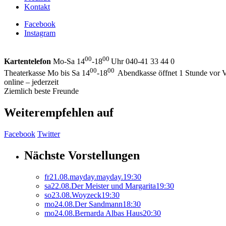
Kontakt
Facebook
Instagram
00
00
Kartentelefon
Mo-Sa 14
-18
Uhr 040-41 33 44 0
00
00
Theaterkasse Mo bis Sa 14
-18
Abendkasse öffnet 1 Stunde vor V
online – jederzeit
Ziemlich beste Freunde
Weiterempfehlen auf
Facebook
Twitter
Nächste Vorstellungen
fr
21.
08.
mayday.mayday.
19:30
sa
22.
08.
Der Meister und Margarita
19:30
so
23.
08.
Woyzeck
19:30
mo
24.
08.
Der Sandmann
18:30
mo
24.
08.
Bernarda Albas Haus
20:30