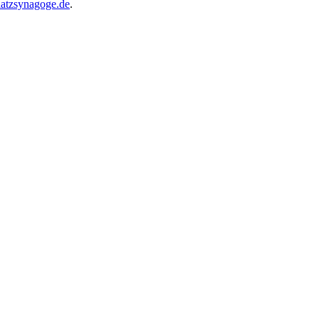
atzsynagoge.de
.