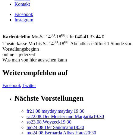
Kontakt
Facebook
Instagram
00
00
Kartentelefon
Mo-Sa 14
-18
Uhr 040-41 33 44 0
00
00
Theaterkasse Mo bis Sa 14
-18
Abendkasse öffnet 1 Stunde vor
Vorstellungsbeginn
online – jederzeit
Was man von hier aus sehen kann
Weiterempfehlen auf
Facebook
Twitter
Nächste Vorstellungen
fr
21.
08.
mayday.mayday.
19:30
sa
22.
08.
Der Meister und Margarita
19:30
so
23.
08.
Woyzeck
19:30
mo
24.
08.
Der Sandmann
18:30
mo
24.
08.
Bernarda Albas Haus
20:30