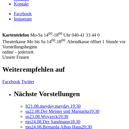
Kontakt
Facebook
Instagram
00
00
Kartentelefon
Mo-Sa 14
-18
Uhr 040-41 33 44 0
00
00
Theaterkasse Mo bis Sa 14
-18
Abendkasse öffnet 1 Stunde vor
Vorstellungsbeginn
online – jederzeit
Unsere Frauen
Weiterempfehlen auf
Facebook
Twitter
Nächste Vorstellungen
fr
21.
08.
mayday.mayday.
19:30
sa
22.
08.
Der Meister und Margarita
19:30
so
23.
08.
Woyzeck
19:30
mo
24.
08.
Der Sandmann
18:30
mo
24.
08.
Bernarda Albas Haus
20:30