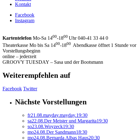
Kontakt
Facebook
Instagram
00
00
Kartentelefon
Mo-Sa 14
-18
Uhr 040-41 33 44 0
00
00
Theaterkasse Mo bis Sa 14
-18
Abendkasse öffnet 1 Stunde vor
Vorstellungsbeginn
online – jederzeit
GROOVY TUESDAY – Sasa und der Bootsmann
Weiterempfehlen auf
Facebook
Twitter
Nächste Vorstellungen
fr
21.
08.
mayday.mayday.
19:30
sa
22.
08.
Der Meister und Margarita
19:30
so
23.
08.
Woyzeck
19:30
mo
24.
08.
Der Sandmann
18:30
mo
24.
08.
Bernarda Albas Haus
20:30