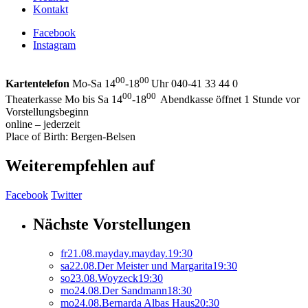
Kontakt
Facebook
Instagram
00
00
Kartentelefon
Mo-Sa 14
-18
Uhr 040-41 33 44 0
00
00
Theaterkasse Mo bis Sa 14
-18
Abendkasse öffnet 1 Stunde vor
Vorstellungsbeginn
online – jederzeit
Place of Birth: Bergen-Belsen
Weiterempfehlen auf
Facebook
Twitter
Nächste Vorstellungen
fr
21.
08.
mayday.mayday.
19:30
sa
22.
08.
Der Meister und Margarita
19:30
so
23.
08.
Woyzeck
19:30
mo
24.
08.
Der Sandmann
18:30
mo
24.
08.
Bernarda Albas Haus
20:30