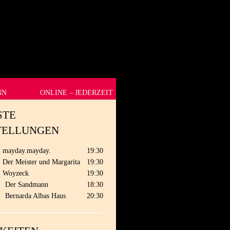
NN
ONLINE – JEDERZEIT
STE
TELLUNGEN
mayday.mayday.
19:30
Der Meister und Margarita
19:30
Woyzeck
19:30
.
Der Sandmann
18:30
.
Bernarda Albas Haus
20:30