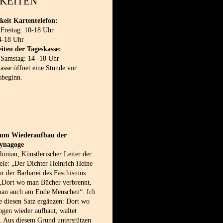
KEITEN
keit Kartentelefon:
 Freitag: 10-18 Uhr
4-18 Uhr
iten der Tageskasse:
 Samstag: 14 -18 Uhr
sse öffnet eine Stunde vor
sbeginn.
 zum Wiederaufbau der
synagoge
inian, Künstlerischer Leiter der
le: „Der Dichter Heinrich Heine
or der Barbarei des Faschismus
 „Dort wo man Bücher verbrennt,
man auch am Ende Menschen“. Ich
e diesen Satz ergänzen: Dort wo
gen wieder aufbaut, waltet
. Aus diesem Grund unterstützen