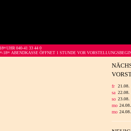
18
UHR 040-41 33 44 0
00
-18
ABENDKASSE ÖFFNET 1 STUNDE VOR VORSTELLUNGSBEGI
00
00
NÄCH
VORS
fr
21.
08.
sa
22.
08.
so
23.
08.
mo
24.
08
mo
24.
08