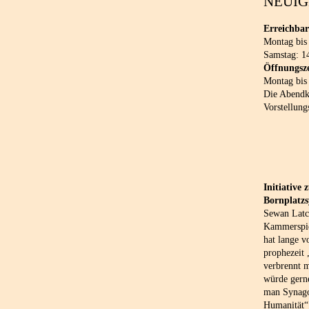
NEUIG
Erreichbar
Montag bis
Samstag: 1
Öffnungsze
Montag bis
Die Abendka
Vorstellung
Initiative
Bornplatz
Sewan Latch
Kammerspie
hat lange v
prophezeit
verbrennt 
würde gern
man Synago
Humanität“