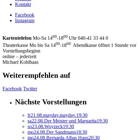
Kontakt
Facebook
Instagram
00
00
Kartentelefon
Mo-Sa 14
-18
Uhr 040-41 33 44 0
00
00
Theaterkasse Mo bis Sa 14
-18
Abendkasse öffnet 1 Stunde vor
Vorstellungsbeginn
online – jederzeit
Michael Kohlhaas
Weiterempfehlen auf
Facebook
Twitter
Nächste Vorstellungen
fr
21.
08.
mayday.mayday.
19:30
sa
22.
08.
Der Meister und Margarita
19:30
so
23.
08.
Woyzeck
19:30
mo
24.
08.
Der Sandmann
18:30
mo
24.
08.
Bernarda Albas Haus
20:30