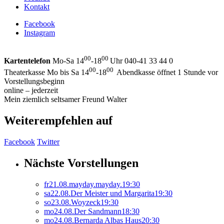
Kontakt
Facebook
Instagram
00
00
Kartentelefon
Mo-Sa 14
-18
Uhr 040-41 33 44 0
00
00
Theaterkasse Mo bis Sa 14
-18
Abendkasse öffnet 1 Stunde vor
Vorstellungsbeginn
online – jederzeit
Mein ziemlich seltsamer Freund Walter
Weiterempfehlen auf
Facebook
Twitter
Nächste Vorstellungen
fr
21.
08.
mayday.mayday.
19:30
sa
22.
08.
Der Meister und Margarita
19:30
so
23.
08.
Woyzeck
19:30
mo
24.
08.
Der Sandmann
18:30
mo
24.
08.
Bernarda Albas Haus
20:30