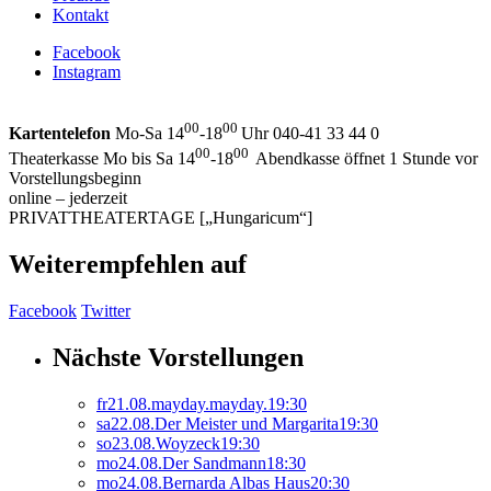
Kontakt
Facebook
Instagram
00
00
Kartentelefon
Mo-Sa 14
-18
Uhr 040-41 33 44 0
00
00
Theaterkasse Mo bis Sa 14
-18
Abendkasse öffnet 1 Stunde vor
Vorstellungsbeginn
online – jederzeit
PRIVATTHEATERTAGE [„Hungaricum“]
Weiterempfehlen auf
Facebook
Twitter
Nächste Vorstellungen
fr
21.
08.
mayday.mayday.
19:30
sa
22.
08.
Der Meister und Margarita
19:30
so
23.
08.
Woyzeck
19:30
mo
24.
08.
Der Sandmann
18:30
mo
24.
08.
Bernarda Albas Haus
20:30