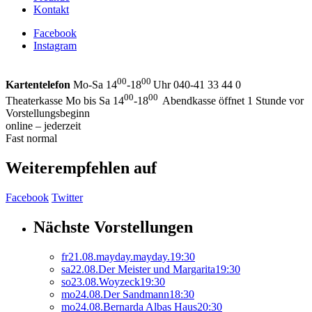
Kontakt
Facebook
Instagram
00
00
Kartentelefon
Mo-Sa 14
-18
Uhr 040-41 33 44 0
00
00
Theaterkasse Mo bis Sa 14
-18
Abendkasse öffnet 1 Stunde vor
Vorstellungsbeginn
online – jederzeit
Fast normal
Weiterempfehlen auf
Facebook
Twitter
Nächste Vorstellungen
fr
21.
08.
mayday.mayday.
19:30
sa
22.
08.
Der Meister und Margarita
19:30
so
23.
08.
Woyzeck
19:30
mo
24.
08.
Der Sandmann
18:30
mo
24.
08.
Bernarda Albas Haus
20:30