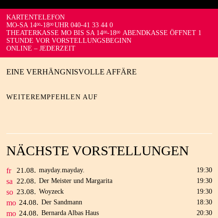
KARTENTELEFON
MO-SA 14
-18
UHR 040-41 33 44 0
00
00
THEATERKASSE MO BIS SA 14
-18
ABENDKASSE ÖFFNET 1
00
00
STUNDE VOR VORSTELLUNGSBEGINN
ONLINE – JEDERZEIT
EINE VERHÄNGNISVOLLE AFFÄRE
WEITEREMPFEHLEN AUF
NÄCHSTE VORSTELLUNGEN
fr
21.
08.
mayday.mayday.
19:30
sa
22.
08.
Der Meister und Margarita
19:30
so
23.
08.
Woyzeck
19:30
mo
24.
08.
Der Sandmann
18:30
mo
24.
08.
Bernarda Albas Haus
20:30