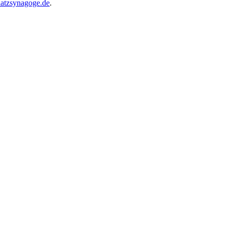
atzsynagoge.de
.