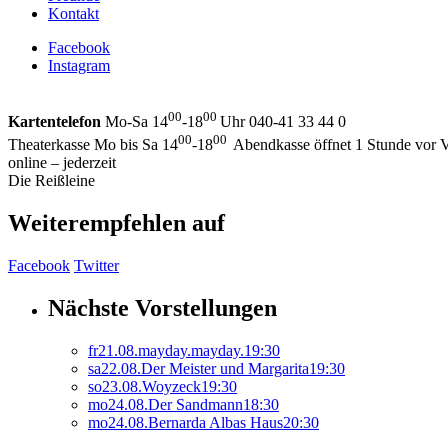
Kontakt
Facebook
Instagram
00
00
Kartentelefon
Mo-Sa 14
-18
Uhr 040-41 33 44 0
00
00
Theaterkasse Mo bis Sa 14
-18
Abendkasse öffnet 1 Stunde vor V
online – jederzeit
Die Reißleine
Weiterempfehlen auf
Facebook
Twitter
Nächste Vorstellungen
fr
21.
08.
mayday.mayday.
19:30
sa
22.
08.
Der Meister und Margarita
19:30
so
23.
08.
Woyzeck
19:30
mo
24.
08.
Der Sandmann
18:30
mo
24.
08.
Bernarda Albas Haus
20:30