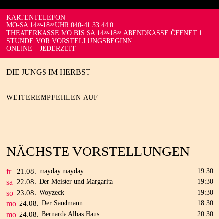
KARTENTELEFON
MO-SA 14
-18
UHR 040-41 33 44 0
00
00
THEATERKASSE MO BIS SA 14
-18
ABENDKASSE ÖFFNET 1
00
00
STUNDE VOR VORSTELLUNGSBEGINN
ONLINE – JEDERZEIT
DIE JUNGS IM HERBST
WEITEREMPFEHLEN AUF
NÄCHSTE VORSTELLUNGEN
fr
21.
08.
mayday.mayday.
19:30
sa
22.
08.
Der Meister und Margarita
19:30
so
23.
08.
Woyzeck
19:30
mo
24.
08.
Der Sandmann
18:30
mo
24.
08.
Bernarda Albas Haus
20:30