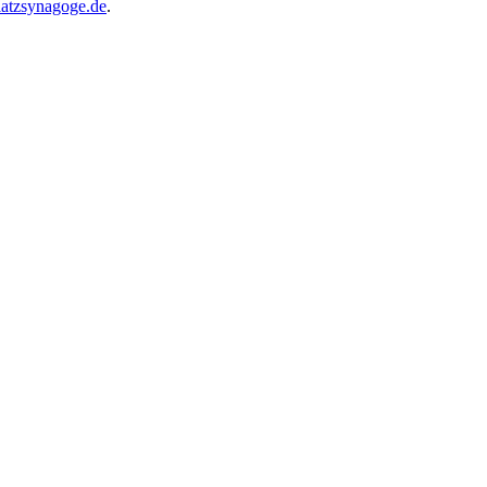
atzsynagoge.de
.