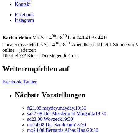
Kontakt
Facebook
Instagram
00
00
Kartentelefon
Mo-Sa 14
-18
Uhr 040-41 33 44 0
00
00
Theaterkasse Mo bis Sa 14
-18
Abendkasse öffnet 1 Stunde vor V
online – jederzeit
Die drei ??? Kids – Der singende Geist
Weiterempfehlen auf
Facebook
Twitter
Nächste Vorstellungen
fr
21.
08.
mayday.mayday.
19:30
sa
22.
08.
Der Meister und Margarita
19:30
so
23.
08.
Woyzeck
19:30
mo
24.
08.
Der Sandmann
18:30
mo
24.
08.
Bernarda Albas Haus
20:30