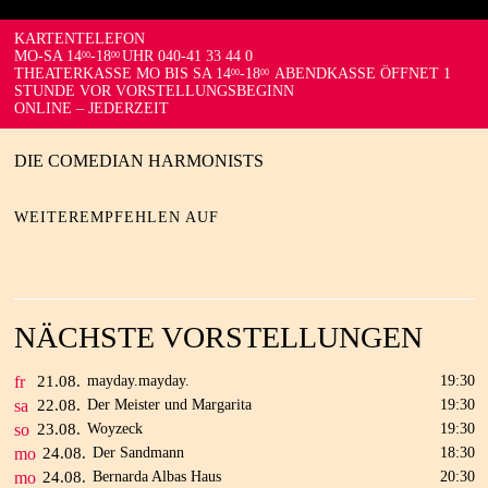
KARTENTELEFON
MO-SA 14
-18
UHR 040-41 33 44 0
00
00
THEATERKASSE MO BIS SA 14
-18
ABENDKASSE ÖFFNET 1
00
00
STUNDE VOR VORSTELLUNGSBEGINN
ONLINE – JEDERZEIT
DIE COMEDIAN HARMONISTS
WEITEREMPFEHLEN AUF
NÄCHSTE VORSTELLUNGEN
fr
21.
08.
mayday.mayday.
19:30
sa
22.
08.
Der Meister und Margarita
19:30
so
23.
08.
Woyzeck
19:30
mo
24.
08.
Der Sandmann
18:30
mo
24.
08.
Bernarda Albas Haus
20:30