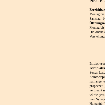
NEUIG
Erreichbar
Montag bis
Samstag: 1
Öffnungsze
Montag bis
Die Abendka
Vorstellung
Initiative
Bornplatz
Sewan Latch
Kammerspie
hat lange v
prophezeit
verbrennt 
würde gern
man Synago
Humanität“