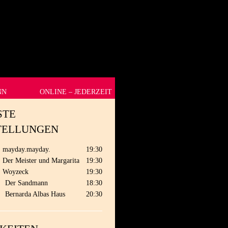
NN
ONLINE – JEDERZEIT
STE
TELLUNGEN
mayday.mayday.
19:30
Der Meister und Margarita
19:30
Woyzeck
19:30
.
Der Sandmann
18:30
.
Bernarda Albas Haus
20:30