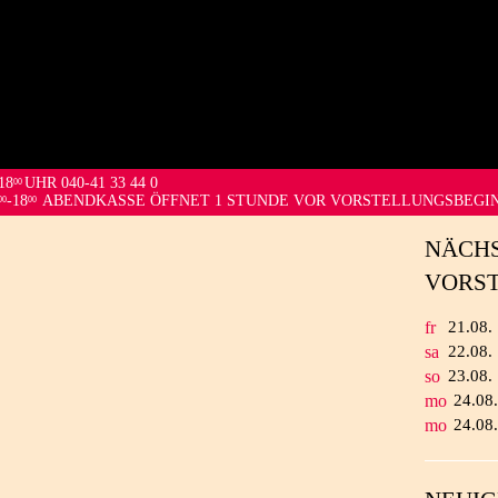
18
UHR 040-41 33 44 0
00
-18
ABENDKASSE ÖFFNET 1 STUNDE VOR VORSTELLUNGSBEGI
00
00
NÄCH
VORS
fr
21.
08.
sa
22.
08.
so
23.
08.
mo
24.
08
mo
24.
08