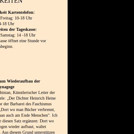
KEITEN
keit Kartentelefon:
 Freitag: 10-18 Uhr
4-18 Uhr
iten der Tageskasse:
 Samstag: 14 -18 Uhr
sse öffnet eine Stunde vor
sbeginn.
 zum Wiederaufbau der
synagoge
inian, Künstlerischer Leiter der
le: „Der Dichter Heinrich Heine
or der Barbarei des Faschismus
 „Dort wo man Bücher verbrennt,
man auch am Ende Menschen“. Ich
e diesen Satz ergänzen: Dort wo
gen wieder aufbaut, waltet
. Aus diesem Grund unterstützen