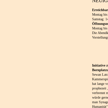
NEUIG
Erreichbar
Montag bis
Samstag: 1
Öffnungsze
Montag bis
Die Abendka
Vorstellung
Initiative
Bornplatz
Sewan Latch
Kammerspie
hat lange v
prophezeit
verbrennt 
würde gern
man Synago
Humanität“