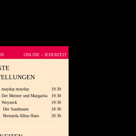
NN
ONLINE – JEDERZEIT
STE
TELLUNGEN
mayday.mayday.
19:30
Der Meister und Margarita
19:30
Woyzeck
19:30
.
Der Sandmann
18:30
.
Bernarda Albas Haus
20:30