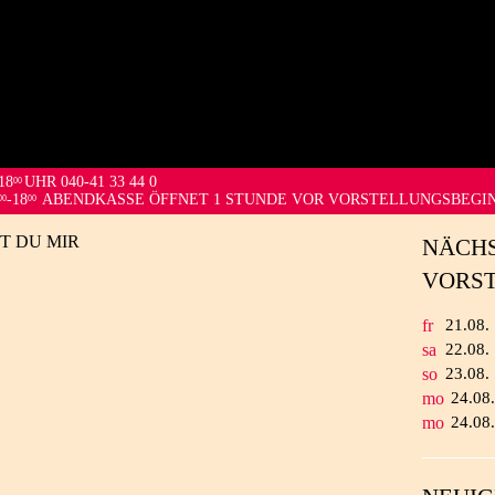
18
UHR 040-41 33 44 0
00
-18
ABENDKASSE ÖFFNET 1 STUNDE VOR VORSTELLUNGSBEGI
00
00
T DU MIR
NÄCH
VORS
fr
21.
08.
sa
22.
08.
so
23.
08.
mo
24.
08
mo
24.
08