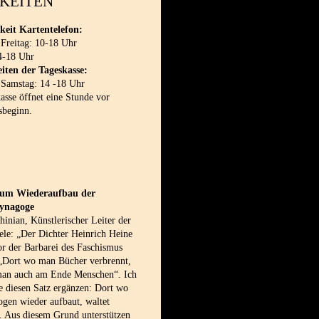
KEITEN
keit Kartentelefon:
 Freitag: 10-18 Uhr
4-18 Uhr
iten der Tageskasse:
 Samstag: 14 -18 Uhr
sse öffnet eine Stunde vor
sbeginn.
 zum Wiederaufbau der
synagoge
inian, Künstlerischer Leiter der
le: „Der Dichter Heinrich Heine
or der Barbarei des Faschismus
 „Dort wo man Bücher verbrennt,
man auch am Ende Menschen“. Ich
e diesen Satz ergänzen: Dort wo
gen wieder aufbaut, waltet
. Aus diesem Grund unterstützen