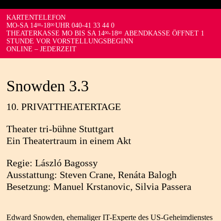
KARTENTELEFON
MO-SA 14
-18
UHR 040-41 33 44 0
00
00
THEATERKASSE MO BIS SA 14
-18
ABENDKASSE ÖFFNET 1
00
00
STUNDE VOR VORSTELLUNGSBEGINN
ONLINE – JEDERZEIT
Snowden 3.3
10. PRIVATTHEATERTAGE
Theater tri-bühne Stuttgart
Ein Theatertraum in einem Akt
Regie: László Bagossy
Ausstattung: Steven Crane, Renáta Balogh
Besetzung: Manuel Krstanovic, Silvia Passera
Edward Snowden, ehemaliger IT-Experte des US-Geheimdienstes