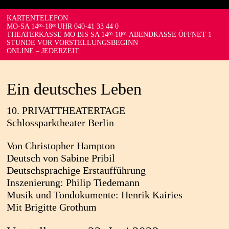
KARTENTELEFON
MO-SA 14
-18
UHR 040-41 33 44 0
00
00
THEATERKASSE MO BIS SA 14
-18
ABENDKASSE ÖFFNET 1
00
00
STUNDE VOR VORSTELLUNGSBEGINN
ONLINE – JEDERZEIT
Ein deutsches Leben
10. PRIVATTHEATERTAGE
Schlossparktheater Berlin
Von Christopher Hampton
Deutsch von Sabine Pribil
Deutschsprachige Erstaufführung
Inszenierung: Philip Tiedemann
Musik und Tondokumente: Henrik Kairies
Mit Brigitte Grothum