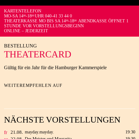
KARTENTELEFON
MO-SA 14
-18
UHR 040-41 33 44 0
00
00
THEATERKASSE MO BIS SA 14
-18
ABENDKASSE ÖFFNET 1
00
00
STUNDE VOR VORSTELLUNGSBEGINN
ONLINE – JEDERZEIT
BESTELLUNG
THEATERCARD
Gültig für ein Jahr für die Hamburger Kammerspiele
WEITEREMPFEHLEN AUF
NÄCHSTE VORSTELLUNGEN
fr
21.
08.
mayday.mayday.
19:30
Der Meister und Margarita
19:30