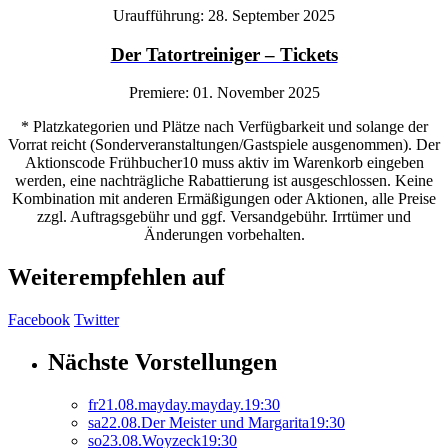
Uraufführung: 28. September 2025
Der Tatortreiniger – Tickets
Premiere: 01. November 2025
* Platzkategorien und Plätze nach Verfügbarkeit und solange der
Vorrat reicht (Sonderveranstaltungen/Gastspiele ausgenommen). Der
Aktionscode Frühbucher10 muss aktiv im Warenkorb eingeben
werden, eine nachträgliche Rabattierung ist ausgeschlossen. Keine
Kombination mit anderen Ermäßigungen oder Aktionen, alle Preise
zzgl. Auftragsgebühr und ggf. Versandgebühr. Irrtümer und
Änderungen vorbehalten.
Weiterempfehlen auf
Facebook
Twitter
Nächste Vorstellungen
fr
21.
08.
mayday.mayday.
19:30
sa
22.
08.
Der Meister und Margarita
19:30
so
23.
08.
Woyzeck
19:30