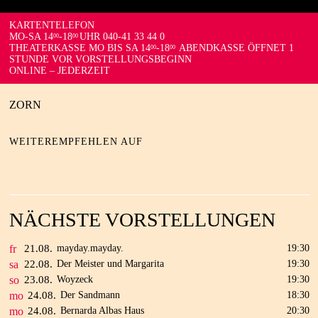
KARTENTELEFON
MO-SA 14
-18
UHR 040-41 33 44 0
00
00
THEATERKASSE MO BIS SA 14
-18
ABENDKASSE ÖFFNET 1
00
00
STUNDE VOR VORSTELLUNGSBEGINN
ONLINE – JEDERZEIT
ZORN
WEITEREMPFEHLEN AUF
NÄCHSTE VORSTELLUNGEN
fr
21.
08.
mayday.mayday.
19:30
sa
22.
08.
Der Meister und Margarita
19:30
so
23.
08.
Woyzeck
19:30
mo
24.
08.
Der Sandmann
18:30
mo
24.
08.
Bernarda Albas Haus
20:30