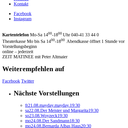
Kontakt
Facebook
Instagram
00
00
Kartentelefon
Mo-Sa 14
-18
Uhr 040-41 33 44 0
00
00
Theaterkasse Mo bis Sa 14
-18
Abendkasse öffnet 1 Stunde vor
Vorstellungsbeginn
online – jederzeit
ZEIT MATINEE mit Peter Altmaier
Weiterempfehlen auf
Facebook
Twitter
Nächste Vorstellungen
fr
21.
08.
mayday.mayday.
19:30
sa
22.
08.
Der Meister und Margarita
19:30
so
23.
08.
Woyzeck
19:30
mo
24.
08.
Der Sandmann
18:30
mo
24.
08.
Bernarda Albas Haus
20:30