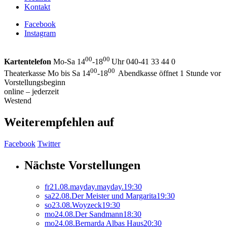
Kontakt
Facebook
Instagram
00
00
Kartentelefon
Mo-Sa 14
-18
Uhr 040-41 33 44 0
00
00
Theaterkasse Mo bis Sa 14
-18
Abendkasse öffnet 1 Stunde vor
Vorstellungsbeginn
online – jederzeit
Westend
Weiterempfehlen auf
Facebook
Twitter
Nächste Vorstellungen
fr
21.
08.
mayday.mayday.
19:30
sa
22.
08.
Der Meister und Margarita
19:30
so
23.
08.
Woyzeck
19:30
mo
24.
08.
Der Sandmann
18:30
mo
24.
08.
Bernarda Albas Haus
20:30