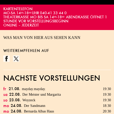
KARTENTELEFON
MO-SA 14
-18
UHR 040-41 33 44 0
00
00
THEATERKASSE MO BIS SA 14
-18
ABENDKASSE ÖFFNET 1
00
00
STUNDE VOR VORSTELLUNGSBEGINN
ONLINE – JEDERZEIT
WAS MAN VON HIER AUS SEHEN KANN
WEITEREMPFEHLEN AUF
NÄCHSTE VORSTELLUNGEN
mayday.mayday.
19:30
fr
21.
08.
Der Meister und Margarita
19:30
sa
22.
08.
Woyzeck
19:30
so
23.
08.
Der Sandmann
18:30
mo
24.
08.
Bernarda Albas Haus
20:30
mo
24.
08.