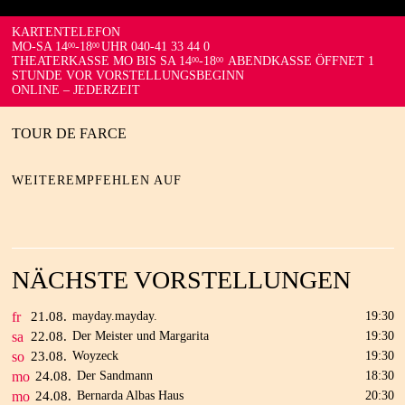
KARTENTELEFON
MO-SA 14
-18
UHR 040-41 33 44 0
00
00
THEATERKASSE MO BIS SA 14
-18
ABENDKASSE ÖFFNET 1
00
00
STUNDE VOR VORSTELLUNGSBEGINN
ONLINE – JEDERZEIT
TOUR DE FARCE
WEITEREMPFEHLEN AUF
NÄCHSTE VORSTELLUNGEN
fr
21.
08.
mayday.mayday.
19:30
sa
22.
08.
Der Meister und Margarita
19:30
so
23.
08.
Woyzeck
19:30
mo
24.
08.
Der Sandmann
18:30
mo
24.
08.
Bernarda Albas Haus
20:30