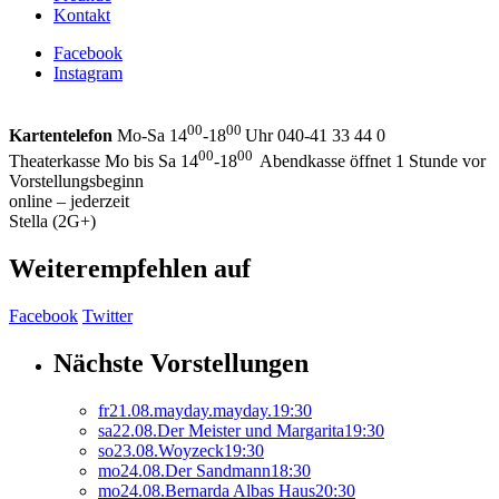
Kontakt
Facebook
Instagram
00
00
Kartentelefon
Mo-Sa 14
-18
Uhr 040-41 33 44 0
00
00
Theaterkasse Mo bis Sa 14
-18
Abendkasse öffnet 1 Stunde vor
Vorstellungsbeginn
online – jederzeit
Stella (2G+)
Weiterempfehlen auf
Facebook
Twitter
Nächste Vorstellungen
fr
21.
08.
mayday.mayday.
19:30
sa
22.
08.
Der Meister und Margarita
19:30
so
23.
08.
Woyzeck
19:30
mo
24.
08.
Der Sandmann
18:30
mo
24.
08.
Bernarda Albas Haus
20:30