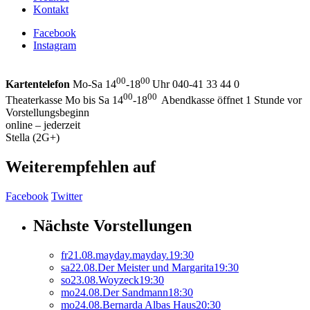
Kontakt
Facebook
Instagram
00
00
Kartentelefon
Mo-Sa 14
-18
Uhr 040-41 33 44 0
00
00
Theaterkasse Mo bis Sa 14
-18
Abendkasse öffnet 1 Stunde vor
Vorstellungsbeginn
online – jederzeit
Stella (2G+)
Weiterempfehlen auf
Facebook
Twitter
Nächste Vorstellungen
fr
21.
08.
mayday.mayday.
19:30
sa
22.
08.
Der Meister und Margarita
19:30
so
23.
08.
Woyzeck
19:30
mo
24.
08.
Der Sandmann
18:30
mo
24.
08.
Bernarda Albas Haus
20:30