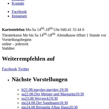
Kontakt
Facebook
Instagram
00
00
Kartentelefon
Mo-Sa 14
-18
Uhr 040-41 33 44 0
00
00
Theaterkasse Mo bis Sa 14
-18
Abendkasse öffnet 1 Stunde vor
Vorstellungsbeginn
online – jederzeit
Stahltier
Weiterempfehlen auf
Facebook
Twitter
Nächste Vorstellungen
fr
21.
08.
mayday.mayday.
19:30
sa
22.
08.
Der Meister und Margarita
19:30
so
23.
08.
Woyzeck
19:30
mo
24.
08.
Der Sandmann
18:30
mo
24.
08.
Bernarda Albas Haus
20:30