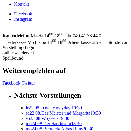
Kontakt
Facebook
Instagram
00
00
Kartentelefon
Mo-Sa 14
-18
Uhr 040-41 33 44 0
00
00
Theaterkasse Mo bis Sa 14
-18
Abendkasse öffnet 1 Stunde vor
Vorstellungsbeginn
online – jederzeit
Spellbound
Weiterempfehlen auf
Facebook
Twitter
Nächste Vorstellungen
fr
21.
08.
mayday.mayday.
19:30
sa
22.
08.
Der Meister und Margarita
19:30
so
23.
08.
Woyzeck
19:30
mo
24.
08.
Der Sandmann
18:30
mo
24.
08.
Bernarda Albas Haus
20:30