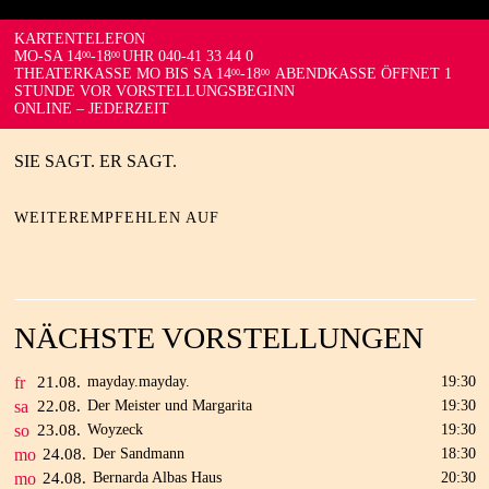
KARTENTELEFON
MO-SA 14
-18
UHR 040-41 33 44 0
00
00
THEATERKASSE MO BIS SA 14
-18
ABENDKASSE ÖFFNET 1
00
00
STUNDE VOR VORSTELLUNGSBEGINN
ONLINE – JEDERZEIT
SIE SAGT. ER SAGT.
WEITEREMPFEHLEN AUF
NÄCHSTE VORSTELLUNGEN
fr
21.
08.
mayday.mayday.
19:30
sa
22.
08.
Der Meister und Margarita
19:30
so
23.
08.
Woyzeck
19:30
mo
24.
08.
Der Sandmann
18:30
mo
24.
08.
Bernarda Albas Haus
20:30