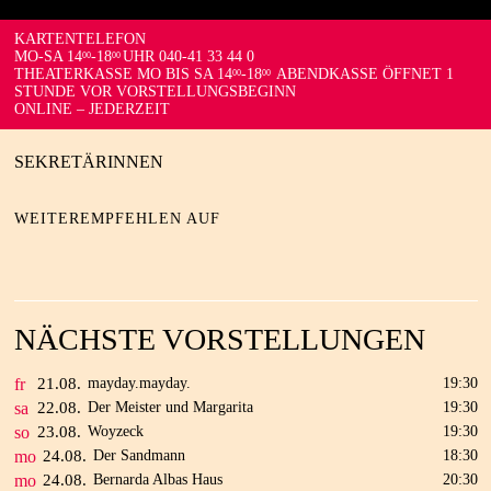
KARTENTELEFON
MO-SA 14
-18
UHR 040-41 33 44 0
00
00
THEATERKASSE MO BIS SA 14
-18
ABENDKASSE ÖFFNET 1
00
00
STUNDE VOR VORSTELLUNGSBEGINN
ONLINE – JEDERZEIT
SEKRETÄRINNEN
WEITEREMPFEHLEN AUF
NÄCHSTE VORSTELLUNGEN
fr
21.
08.
mayday.mayday.
19:30
sa
22.
08.
Der Meister und Margarita
19:30
so
23.
08.
Woyzeck
19:30
mo
24.
08.
Der Sandmann
18:30
mo
24.
08.
Bernarda Albas Haus
20:30