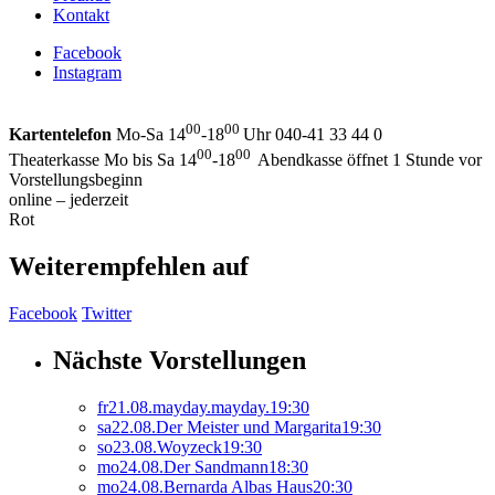
Kontakt
Facebook
Instagram
00
00
Kartentelefon
Mo-Sa 14
-18
Uhr 040-41 33 44 0
00
00
Theaterkasse Mo bis Sa 14
-18
Abendkasse öffnet 1 Stunde vor
Vorstellungsbeginn
online – jederzeit
Rot
Weiterempfehlen auf
Facebook
Twitter
Nächste Vorstellungen
fr
21.
08.
mayday.mayday.
19:30
sa
22.
08.
Der Meister und Margarita
19:30
so
23.
08.
Woyzeck
19:30
mo
24.
08.
Der Sandmann
18:30
mo
24.
08.
Bernarda Albas Haus
20:30