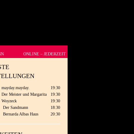
NN
ONLINE – JEDERZEIT
STE
TELLUNGEN
mayday.mayday.
19:30
Der Meister und Margarita
19:30
Woyzeck
19:30
.
Der Sandmann
18:30
.
Bernarda Albas Haus
20:30