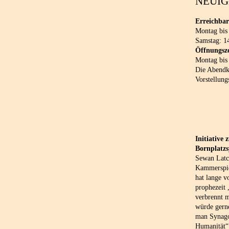
NEUIG
Erreichbar
Montag bis
Samstag: 1
Öffnungsze
Montag bis
Die Abendka
Vorstellung
Initiative
Bornplatz
Sewan Latch
Kammerspie
hat lange v
prophezeit
verbrennt 
würde gern
man Synago
Humanität“