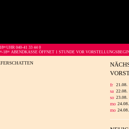
18
UHR 040-41 33 44 0
00
-18
ABENDKASSE ÖFFNET 1 STUNDE VOR VORSTELLUNGSBEGI
00
00
IEFERSCHATTEN
NÄCH
VORS
fr
21.
08.
sa
22.
08.
so
23.
08.
mo
24.
08
mo
24.
08