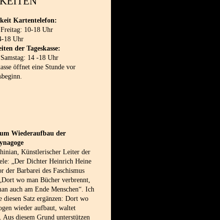
KEITEN
keit Kartentelefon:
 Freitag: 10-18 Uhr
4-18 Uhr
iten der Tageskasse:
 Samstag: 14 -18 Uhr
sse öffnet eine Stunde vor
sbeginn.
 zum Wiederaufbau der
synagoge
inian, Künstlerischer Leiter der
le: „Der Dichter Heinrich Heine
or der Barbarei des Faschismus
 „Dort wo man Bücher verbrennt,
man auch am Ende Menschen“. Ich
e diesen Satz ergänzen: Dort wo
gen wieder aufbaut, waltet
. Aus diesem Grund unterstützen