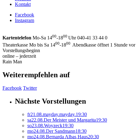
Kontakt
Facebook
Instagram
00
00
Kartentelefon
Mo-Sa 14
-18
Uhr 040-41 33 44 0
00
00
Theaterkasse Mo bis Sa 14
-18
Abendkasse öffnet 1 Stunde vor
Vorstellungsbeginn
online – jederzeit
Rain Man
Weiterempfehlen auf
Facebook
Twitter
Nächste Vorstellungen
fr
21.
08.
mayday.mayday.
19:30
sa
22.
08.
Der Meister und Margarita
19:30
so
23.
08.
Woyzeck
19:30
mo
24.
08.
Der Sandmann
18:30
mo
24.
08.
Bernarda Albas Haus
20:30