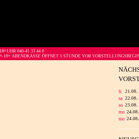
18
UHR 040-41 33 44 0
00
-18
ABENDKASSE ÖFFNET 1 STUNDE VOR VORSTELLUNGSBEGI
00
00
NÄCH
VORS
fr
21.
08.
sa
22.
08.
so
23.
08.
mo
24.
08
mo
24.
08