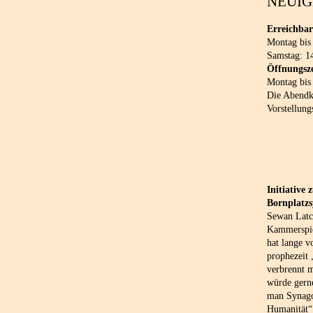
NEUIG
Erreichbar
Montag bis
Samstag: 1
Öffnungsze
Montag bis
Die Abendka
Vorstellung
Initiative
Bornplatz
Sewan Latch
Kammerspie
hat lange v
prophezeit
verbrennt 
würde gern
man Synago
Humanität“