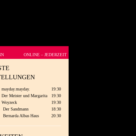
NN
ONLINE – JEDERZEIT
STE
TELLUNGEN
mayday.mayday.
19:30
Der Meister und Margarita
19:30
Woyzeck
19:30
.
Der Sandmann
18:30
.
Bernarda Albas Haus
20:30