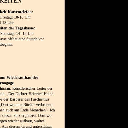
KEITEN
keit Kartentelefon:
 Freitag: 10-18 Uhr
4-18 Uhr
iten der Tageskasse:
 Samstag: 14 -18 Uhr
sse öffnet eine Stunde vor
sbeginn.
 zum Wiederaufbau der
synagoge
inian, Künstlerischer Leiter der
le: „Der Dichter Heinrich Heine
or der Barbarei des Faschismus
 „Dort wo man Bücher verbrennt,
man auch am Ende Menschen“. Ich
e diesen Satz ergänzen: Dort wo
gen wieder aufbaut, waltet
. Aus diesem Grund unterstützen