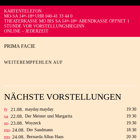
KARTENTELEFON
MO-SA 14
-18
UHR 040-41 33 44 0
00
00
THEATERKASSE MO BIS SA 14
-18
ABENDKASSE ÖFFNET 1
00
00
STUNDE VOR VORSTELLUNGSBEGINN
ONLINE – JEDERZEIT
PRIMA FACIE
WEITEREMPFEHLEN AUF
NÄCHSTE VORSTELLUNGEN
fr
21.
08.
mayday.mayday.
19:30
sa
22.
08.
Der Meister und Margarita
19:30
so
23.
08.
Woyzeck
19:30
mo
24.
08.
Der Sandmann
18:30
mo
24.
08.
Bernarda Albas Haus
20:30