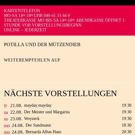
KARTENTELEFON
MO-SA 14
-18
UHR 040-41 33 44 0
00
00
THEATERKASSE MO BIS SA 14
-18
ABENDKASSE ÖFFNET 1
00
00
STUNDE VOR VORSTELLUNGSBEGINN
ONLINE – JEDERZEIT
POTILLA UND DER MÜTZENDIEB
WEITEREMPFEHLEN AUF
NÄCHSTE VORSTELLUNGEN
fr
21.
08.
mayday.mayday.
19:30
sa
22.
08.
Der Meister und Margarita
19:30
so
23.
08.
Woyzeck
19:30
mo
24.
08.
Der Sandmann
18:30
mo
24.
08.
Bernarda Albas Haus
20:30