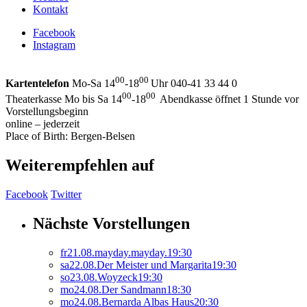
Kontakt
Facebook
Instagram
00
00
Kartentelefon
Mo-Sa 14
-18
Uhr 040-41 33 44 0
00
00
Theaterkasse Mo bis Sa 14
-18
Abendkasse öffnet 1 Stunde vor
Vorstellungsbeginn
online – jederzeit
Place of Birth: Bergen-Belsen
Weiterempfehlen auf
Facebook
Twitter
Nächste Vorstellungen
fr
21.
08.
mayday.mayday.
19:30
sa
22.
08.
Der Meister und Margarita
19:30
so
23.
08.
Woyzeck
19:30
mo
24.
08.
Der Sandmann
18:30
mo
24.
08.
Bernarda Albas Haus
20:30