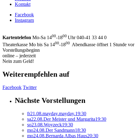
Kontakt
Facebook
Instagram
00
00
Kartentelefon
Mo-Sa 14
-18
Uhr 040-41 33 44 0
00
00
Theaterkasse Mo bis Sa 14
-18
Abendkasse öffnet 1 Stunde vor
Vorstellungsbeginn
online – jederzeit
Nein zum Geld!
Weiterempfehlen auf
Facebook
Twitter
Nächste Vorstellungen
fr
21.
08.
mayday.mayday.
19:30
sa
22.
08.
Der Meister und Margarita
19:30
so
23.
08.
Woyzeck
19:30
mo
24.
08.
Der Sandmann
18:30
mo
24.
08.
Bernarda Albas Haus
20:30