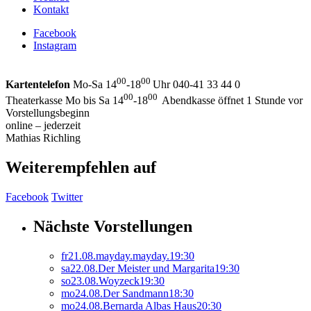
Kontakt
Facebook
Instagram
00
00
Kartentelefon
Mo-Sa 14
-18
Uhr 040-41 33 44 0
00
00
Theaterkasse Mo bis Sa 14
-18
Abendkasse öffnet 1 Stunde vor
Vorstellungsbeginn
online – jederzeit
Mathias Richling
Weiterempfehlen auf
Facebook
Twitter
Nächste Vorstellungen
fr
21.
08.
mayday.mayday.
19:30
sa
22.
08.
Der Meister und Margarita
19:30
so
23.
08.
Woyzeck
19:30
mo
24.
08.
Der Sandmann
18:30
mo
24.
08.
Bernarda Albas Haus
20:30