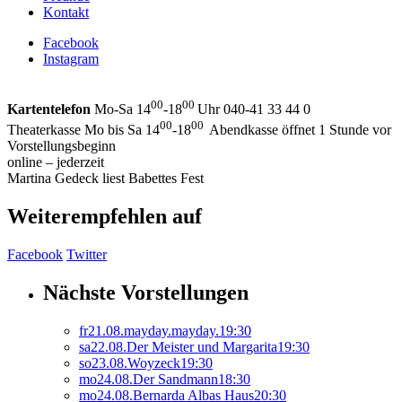
Kontakt
Facebook
Instagram
00
00
Kartentelefon
Mo-Sa 14
-18
Uhr 040-41 33 44 0
00
00
Theaterkasse Mo bis Sa 14
-18
Abendkasse öffnet 1 Stunde vor
Vorstellungsbeginn
online – jederzeit
Martina Gedeck liest Babettes Fest
Weiterempfehlen auf
Facebook
Twitter
Nächste Vorstellungen
fr
21.
08.
mayday.mayday.
19:30
sa
22.
08.
Der Meister und Margarita
19:30
so
23.
08.
Woyzeck
19:30
mo
24.
08.
Der Sandmann
18:30
mo
24.
08.
Bernarda Albas Haus
20:30