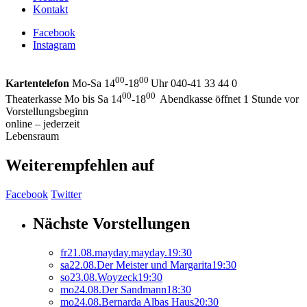
Kontakt
Facebook
Instagram
00
00
Kartentelefon
Mo-Sa 14
-18
Uhr 040-41 33 44 0
00
00
Theaterkasse Mo bis Sa 14
-18
Abendkasse öffnet 1 Stunde vor
Vorstellungsbeginn
online – jederzeit
Lebensraum
Weiterempfehlen auf
Facebook
Twitter
Nächste Vorstellungen
fr
21.
08.
mayday.mayday.
19:30
sa
22.
08.
Der Meister und Margarita
19:30
so
23.
08.
Woyzeck
19:30
mo
24.
08.
Der Sandmann
18:30
mo
24.
08.
Bernarda Albas Haus
20:30