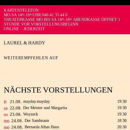
KARTENTELEFON
MO-SA 14
-18
UHR 040-41 33 44 0
00
00
THEATERKASSE MO BIS SA 14
-18
ABENDKASSE ÖFFNET 1
00
00
STUNDE VOR VORSTELLUNGSBEGINN
ONLINE – JEDERZEIT
LAUREL & HARDY
WEITEREMPFEHLEN AUF
NÄCHSTE VORSTELLUNGEN
fr
21.
08.
mayday.mayday.
19:30
sa
22.
08.
Der Meister und Margarita
19:30
so
23.
08.
Woyzeck
19:30
mo
24.
08.
Der Sandmann
18:30
mo
24.
08.
Bernarda Albas Haus
20:30