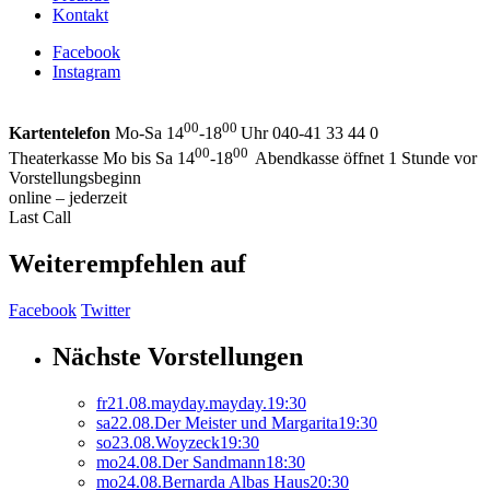
Kontakt
Facebook
Instagram
00
00
Kartentelefon
Mo-Sa 14
-18
Uhr 040-41 33 44 0
00
00
Theaterkasse Mo bis Sa 14
-18
Abendkasse öffnet 1 Stunde vor
Vorstellungsbeginn
online – jederzeit
Last Call
Weiterempfehlen auf
Facebook
Twitter
Nächste Vorstellungen
fr
21.
08.
mayday.mayday.
19:30
sa
22.
08.
Der Meister und Margarita
19:30
so
23.
08.
Woyzeck
19:30
mo
24.
08.
Der Sandmann
18:30
mo
24.
08.
Bernarda Albas Haus
20:30