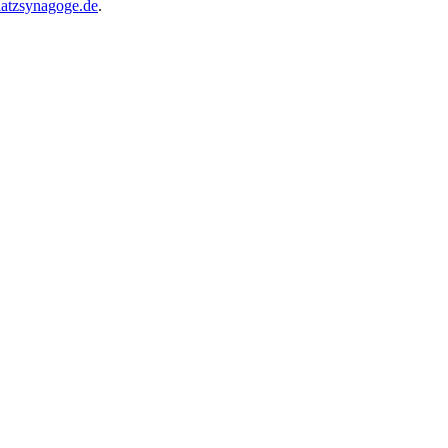
atzsynagoge.de
.